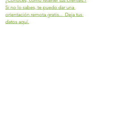
¿Conoces, como retener tus clientes.?
Si no lo sabes, te puedo dar una 
orientación remota gratis...  Deja tus 
datos aquí.
Gracias !!!
@honorioalvarez
  ;  
@consultoresambidirestros
Ver todo
Entradas recientes