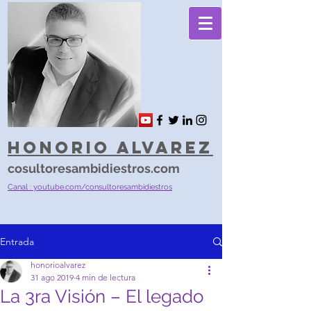
Honorio Alvarez
cosultoresambidiestros.com
Canal : youtube.com/consultoresambidiestros
Entrada
honorioalvarez
31 ago 2019
4 min de lectura
La 3ra Visión – El legado